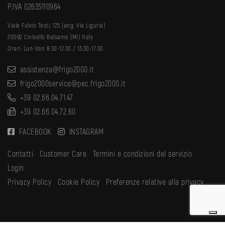
P.IVA 02635110964
Viale Fulvio Testi, 125 (ang. Via Liguria)
20092 Cinisello Balsamo (MI) Italy
Orari: Lun-Ven 8:30-12:30 / 13:30-17:30
assistenza@frigo2000.it
frigo2000service@pec.frigo2000.it
+39 02.66.04.71.47
+39 02.66.04.72.60
FACEBOOK
INSTAGRAM
Contatti
Customer Care
Termini e condizioni del servizio
Login
Privacy Policy
Cookie Policy
Preferenze relative alla privacy