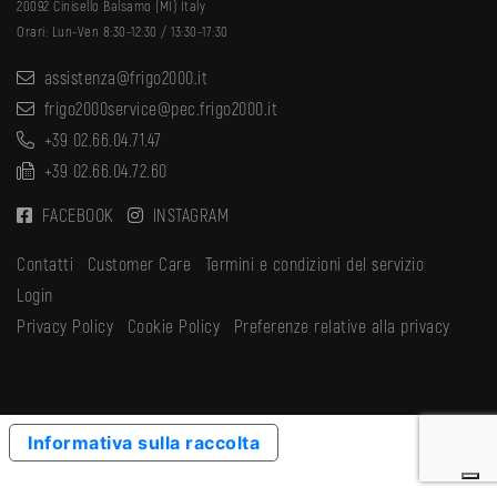
20092 Cinisello Balsamo (MI) Italy
Orari: Lun-Ven 8:30-12:30 / 13:30-17:30
assistenza@frigo2000.it
frigo2000service@pec.frigo2000.it
+39 02.66.04.71.47
+39 02.66.04.72.60
FACEBOOK
INSTAGRAM
Contatti
Customer Care
Termini e condizioni del servizio
Login
Privacy Policy
Cookie Policy
Preferenze relative alla privacy
Informativa sulla raccolta