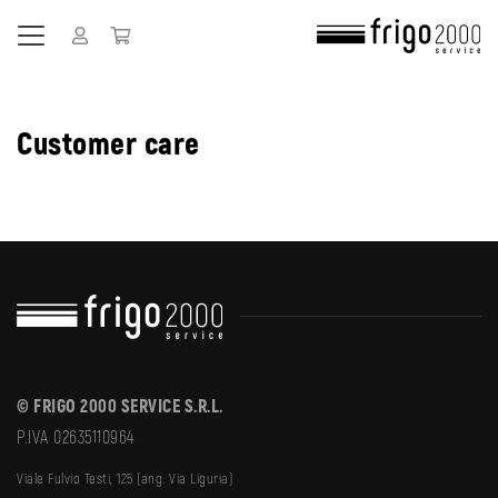
Customer care
© FRIGO 2000 SERVICE S.R.L.
P.IVA 02635110964
Viale Fulvio Testi, 125 (ang. Via Liguria)